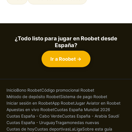
¿Todo listo para jugar en Roobet desde
España?
Ir a Roobet →
Inicio
Bono Roobet
Código promocional Roobet
Método de depósito Roobet
Sistema de pago Roobet
Iniciar sesión en Roobet
App Roobet
Jugar Aviator en Roobet
Apuestas en vivo Roobet
Cuotas España Mundial 2026
Cuotas España - Cabo Verde
Cuotas España - Arabia Saudí
Cuotas España - Uruguay
Tragamonedas nuevas
Cuotas de hoy
Cuotas deportivas
LaLiga
Sobre esta guía