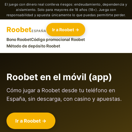
El juego con dinero real conlleva riesgos: endeudamiento, dependencia y
aislamiento. Solo para mayores de 18 años (18+). Juega con
responsabilidad y apuesta únicamente lo que puedas permitirte perder.
Roobet
Ir a Roobet →
ESPAÑA
Bono Roobet
Código promocional Roobet
Método de depósito Roobet
Roobet en el móvil (app)
Cómo jugar a Roobet desde tu teléfono en
España, sin descarga, con casino y apuestas.
Ir a Roobet →