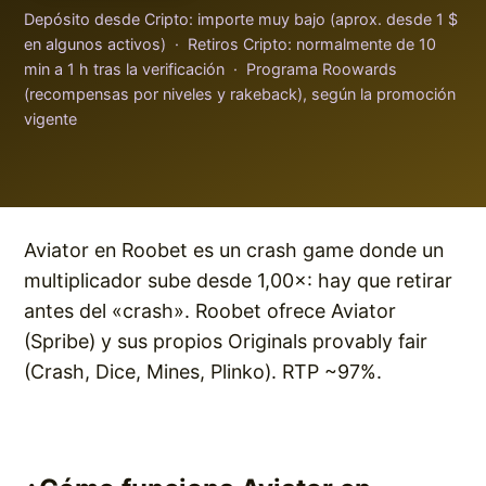
Depósito desde Cripto: importe muy bajo (aprox. desde 1 $
en algunos activos) · Retiros Cripto: normalmente de 10
min a 1 h tras la verificación · Programa Roowards
(recompensas por niveles y rakeback), según la promoción
vigente
Aviator en Roobet es un crash game donde un
multiplicador sube desde 1,00×: hay que retirar
antes del «crash». Roobet ofrece Aviator
(Spribe) y sus propios Originals provably fair
(Crash, Dice, Mines, Plinko). RTP ~97%.