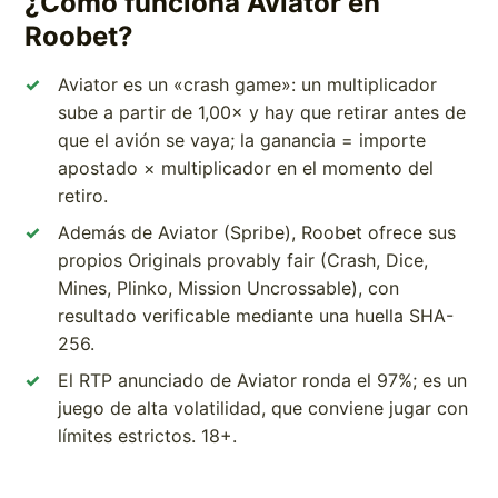
¿Cómo funciona Aviator en
Roobet?
Aviator es un «crash game»: un multiplicador
sube a partir de 1,00× y hay que retirar antes de
que el avión se vaya; la ganancia = importe
apostado × multiplicador en el momento del
retiro.
Además de Aviator (Spribe), Roobet ofrece sus
propios Originals provably fair (Crash, Dice,
Mines, Plinko, Mission Uncrossable), con
resultado verificable mediante una huella SHA-
256.
El RTP anunciado de Aviator ronda el 97%; es un
juego de alta volatilidad, que conviene jugar con
límites estrictos. 18+.