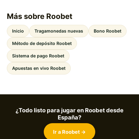
Más sobre Roobet
Inicio
Tragamonedas nuevas
Bono Roobet
Método de depósito Roobet
Sistema de pago Roobet
Apuestas en vivo Roobet
¿Todo listo para jugar en Roobet desde
España?
Ir a Roobet →